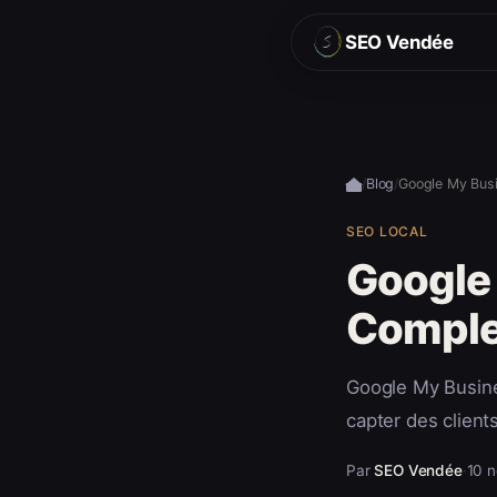
SEO Vendée
/
Blog
/
SEO LOCAL
Google 
Complet
Google My Busines
capter des client
Par
SEO Vendée
·
10 