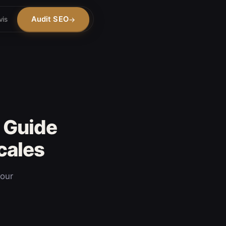
Audit SEO
vis
 Guide
cales
pour